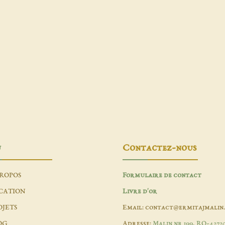
u
Contactez-nous
PROPOS
Formulaire de contact
CATION
Livre d'or
OJETS
Email: contact@ermitajmalin
OG
Adresse:
Malin nr 199, RO-4272