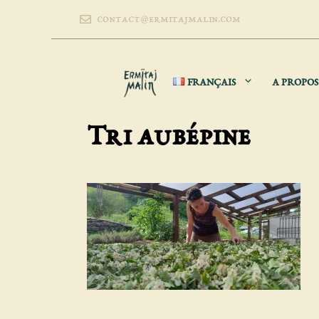
Aller
contact@ermitajmalin.com
au
contenu
FRANÇAIS
A PROPOS
Tri aubépine