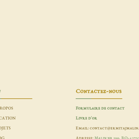
u
Contactez-nous
PROPOS
Formulaire de contact
CATION
Livre d'or
OJETS
Email: contact@ermitajmalin
OG
Adresse:
Malin nr 199, RO-4272