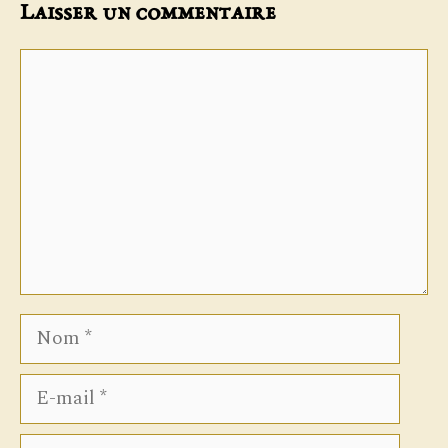
Laisser un commentaire
Commentaire
Nom
E-
mail
Site