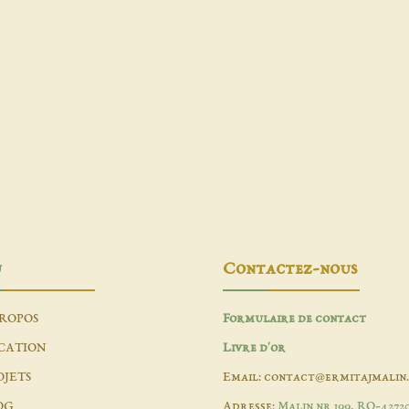
u
Contactez-nous
PROPOS
Formulaire de contact
CATION
Livre d'or
OJETS
Email: contact@ermitajmalin
OG
Adresse:
Malin nr 199, RO-4272