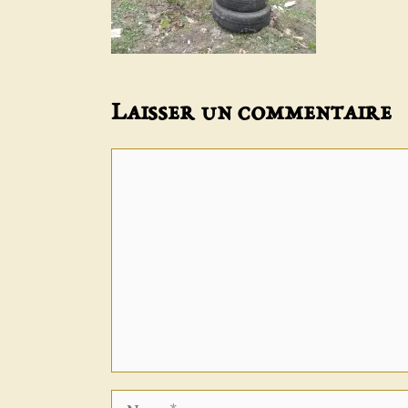
Laisser un commentaire
Commentaire
Nom