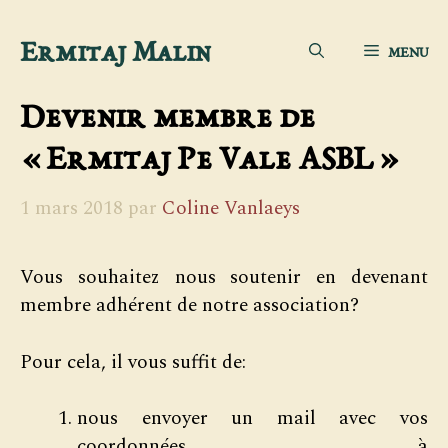
Aller
Ermitaj Malin
MENU
au
contenu
Devenir membre de
« Ermitaj Pe Vale ASBL »
1 mars 2018
par
Coline Vanlaeys
Vous souhaitez nous soutenir en devenant
membre adhérent de notre association?
Pour cela, il vous suffit de:
nous envoyer un mail avec vos
coordonnées à