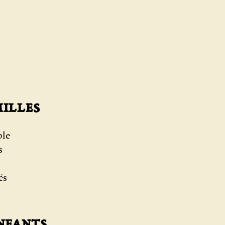
milles
ble
s
és
nfants