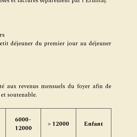
sés et facturés séparément par l’Ermitaj.
rs
petit déjeuner du premier jour au déjeuner
té aux revenus mensuels du foyer afin de
 et soutenable.
6000–
> 12000
Enfant
12000