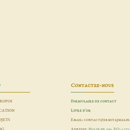
u
Contactez-nous
PROPOS
Formulaire de contact
CATION
Livre d'or
OJETS
Email: contact@ermitajmalin
OG
Adresse:
Malin nr 199, RO-4272