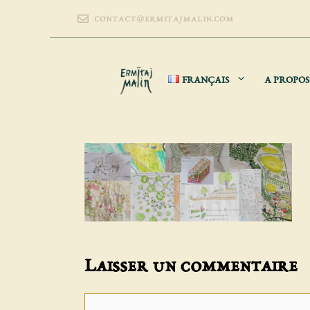
Aller
contact@ermitajmalin.com
au
contenu
FRANÇAIS
A PROPOS
Laisser un commentaire
Commentaire