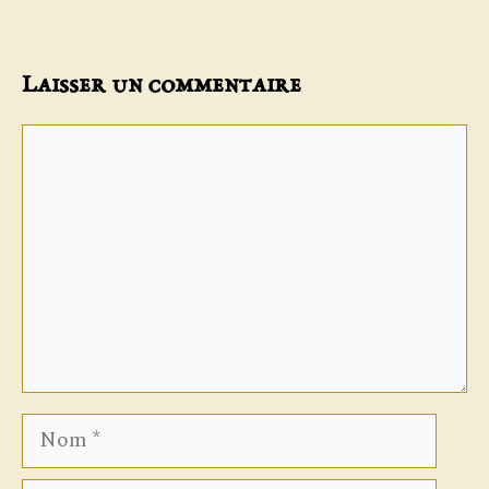
Laisser un commentaire
Commentaire
Nom