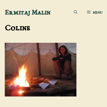
Aller
Ermitaj Malin
MENU
au
contenu
Coline