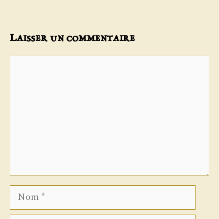
Laisser un commentaire
Commentaire
Nom