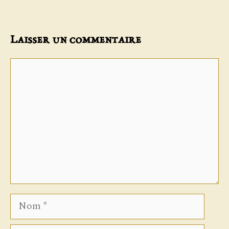
Laisser un commentaire
Commentaire
Nom