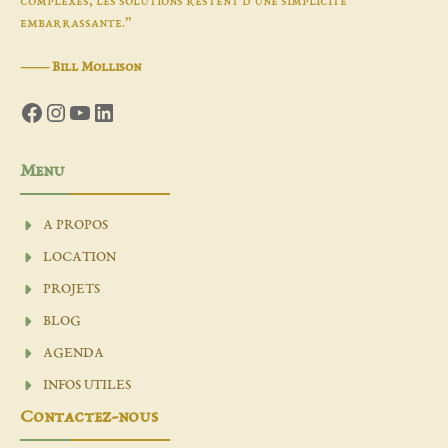
complexes, les solutions restent d'une simplicité
embarrassante.”
―
Bill Mollison
Facebook
Instagram
YouTube
LinkedIn
Menu
A PROPOS
LOCATION
PROJETS
BLOG
AGENDA
INFOS UTILES
Contactez-nous