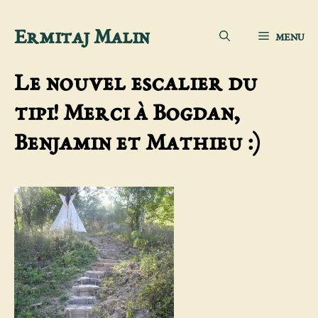
Aller
Ermitaj Malin
MENU
au
contenu
Le nouvel escalier du
tipi! Merci à Bogdan,
Benjamin et Mathieu :)