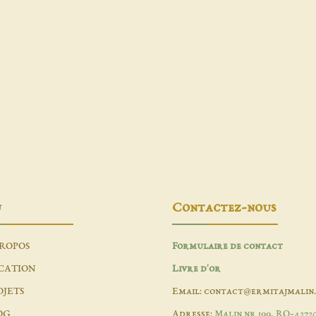
u
Contactez-nous
PROPOS
Formulaire de contact
CATION
Livre d'or
OJETS
Email: contact@ermitajmalin
OG
Adresse:
Malin nr 199, RO-4272