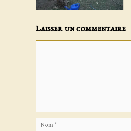
Laisser un commentaire
Commentaire
Nom