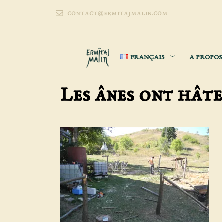
Aller
contact@ermitajmalin.com
au
contenu
FRANÇAIS
A PROPOS
Les ânes ont hâte