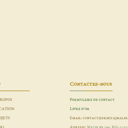
u
Contactez-nous
PROPOS
Formulaire de contact
CATION
Livre d'or
OJETS
Email: contact@ermitajmalin
OG
Adresse:
Malin nr 199, RO-4272