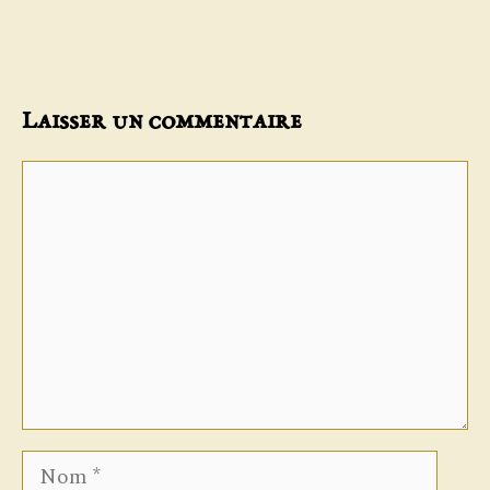
Laisser un commentaire
Commentaire
Nom