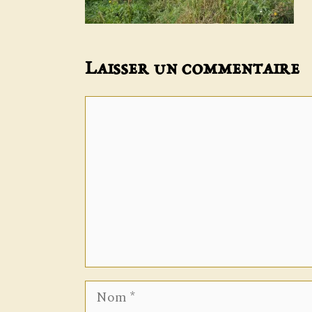
Laisser un commentaire
Commentaire
Nom