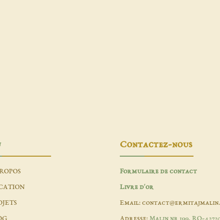
u
Contactez-nous
PROPOS
Formulaire de contact
CATION
Livre d'or
OJETS
Email: contact@ermitajmalin
OG
Adresse:
Malin nr 199, RO-4272