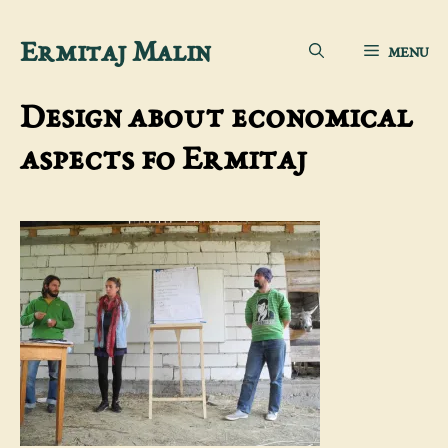
Aller
Ermitaj Malin
MENU
au
contenu
Design about economical
aspects fo Ermitaj