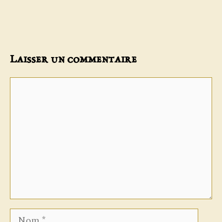
Laisser un commentaire
Commentaire
Nom