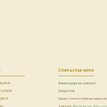
u
Contactez-nous
PROPOS
Formulaire de contact
CATION
Livre d'or
OJETS
Email: contact@ermitajmalin
OG
Adresse:
Malin nr 199, RO-4272