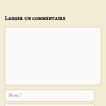
Laisser un commentaire
Commentaire
Nom