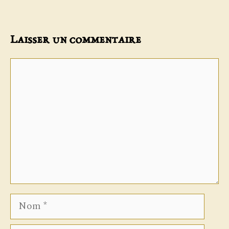
Laisser un commentaire
Commentaire
Nom