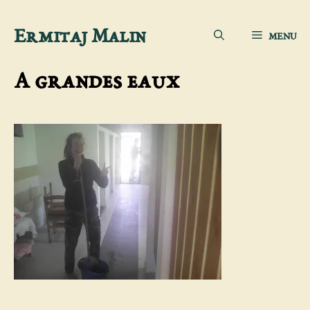
Aller
Ermitaj Malin
MENU
au
contenu
A grandes eaux