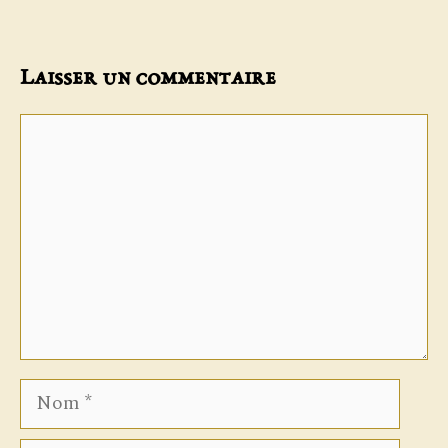
Laisser un commentaire
Commentaire
Nom