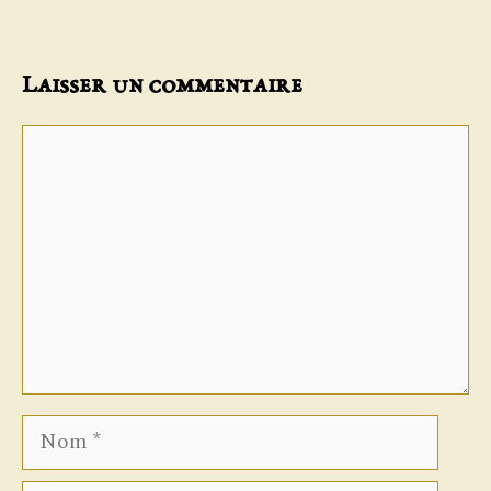
Laisser un commentaire
Commentaire
Nom