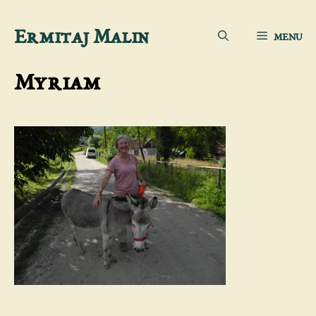
Aller
Ermitaj Malin
MENU
au
contenu
Myriam