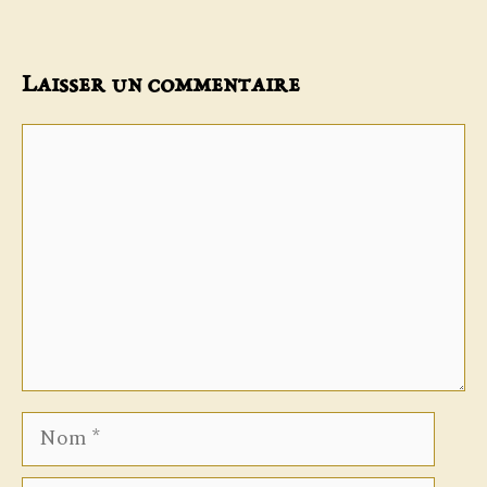
Laisser un commentaire
Commentaire
Nom