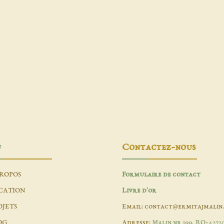
u
Contactez-nous
PROPOS
Formulaire de contact
CATION
Livre d'or
OJETS
Email: contact@ermitajmalin
OG
Adresse:
Malin nr 199, RO-4272