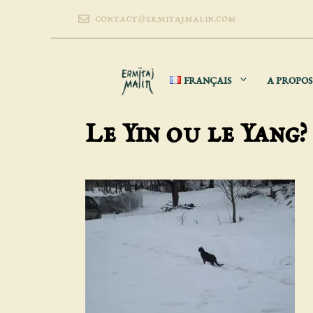
Aller
contact@ermitajmalin.com
au
contenu
FRANÇAIS
A PROPOS
Le Yin ou le Yang?