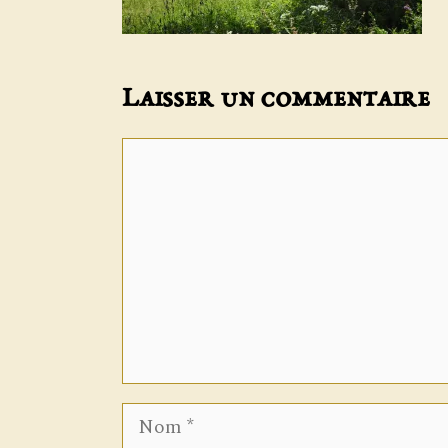
Laisser un commentaire
Commentaire
Nom