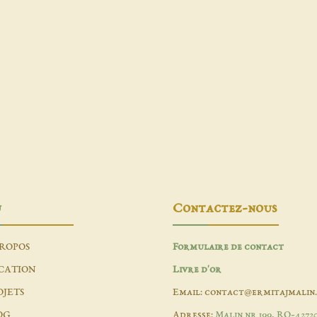
u
Contactez-nous
PROPOS
Formulaire de contact
CATION
Livre d'or
OJETS
Email: contact@ermitajmalin
OG
Adresse:
Malin nr 199, RO-4272