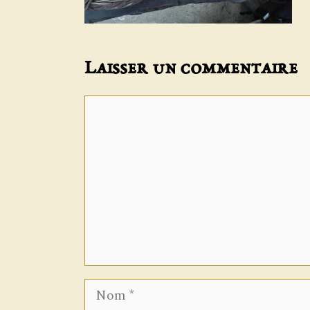
Laisser un commentaire
Commentaire
Nom