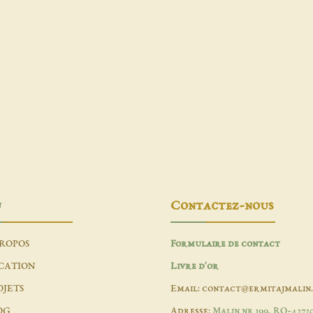
u
Contactez-nous
PROPOS
Formulaire de contact
CATION
Livre d'or
OJETS
Email: contact@ermitajmalin
OG
Adresse:
Malin nr 199, RO-4272