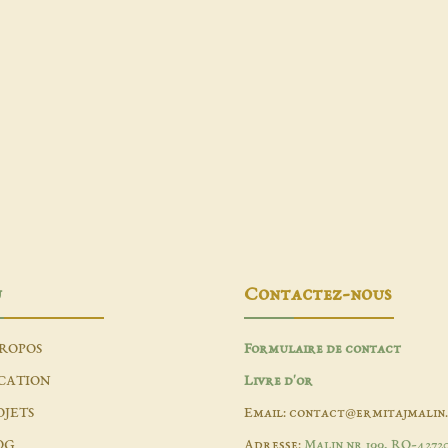
u
Contactez-nous
PROPOS
Formulaire de contact
CATION
Livre d'or
OJETS
Email: contact@ermitajmalin
OG
Adresse:
Malin nr 199, RO-4272