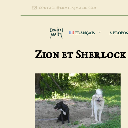
Aller
contact@ermitajmalin.com
au
contenu
FRANÇAIS
A PROPOS
Zion et Sherlock