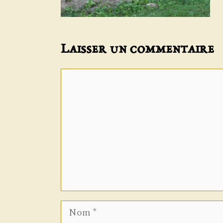
Laisser un commentaire
Commentaire
Nom