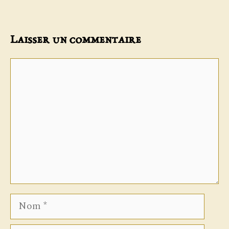
Laisser un commentaire
Commentaire
Nom