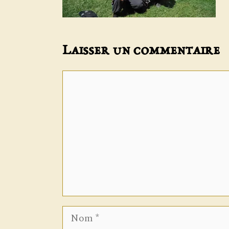
Laisser un commentaire
Commentaire
Nom