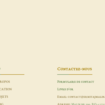
u
Contactez-nous
PROPOS
Formulaire de contact
CATION
Livre d'or
OJETS
Email: contact@ermitajmalin
OG
Adresse:
Malin nr 199, RO-4272