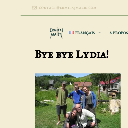
Aller
contact@ermitajmalin.com
au
contenu
FRANÇAIS
A PROPOS
Bye bye Lydia!