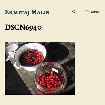
Aller
Ermitaj Malin
MENU
au
contenu
DSCN6940