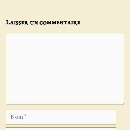
Laisser un commentaire
Commentaire
Nom