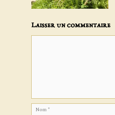
Laisser un commentaire
Commentaire
Nom