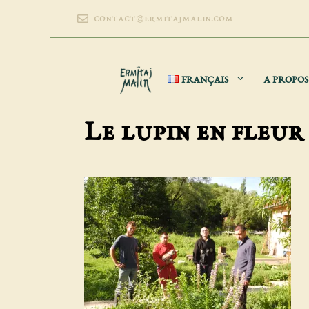
Aller
contact@ermitajmalin.com
au
contenu
FRANÇAIS
A PROPOS
Le lupin en fleur