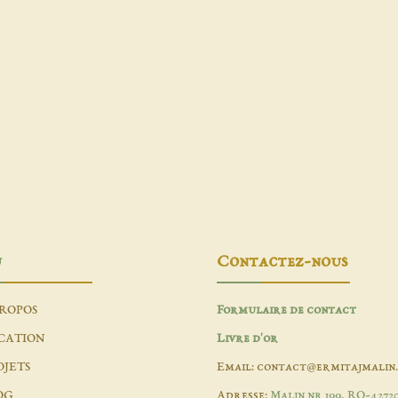
u
Contactez-nous
PROPOS
Formulaire de contact
CATION
Livre d'or
OJETS
Email: contact@ermitajmalin
OG
Adresse:
Malin nr 199, RO-4272