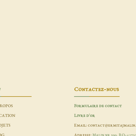
u
Contactez-nous
PROPOS
Formulaire de contact
CATION
Livre d'or
OJETS
Email: contact@ermitajmalin
OG
Adresse:
Malin nr 199, RO-4272