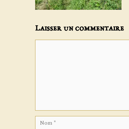
Laisser un commentaire
Commentaire
Nom