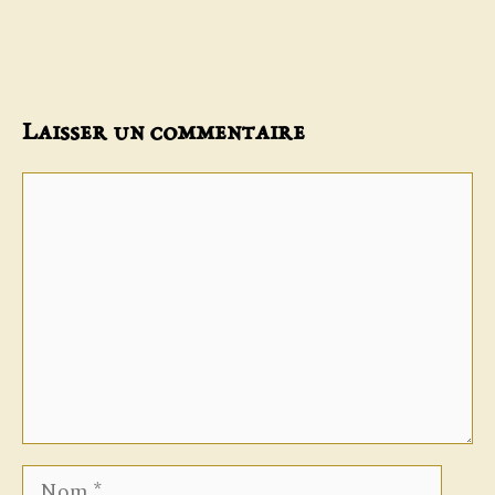
Laisser un commentaire
Commentaire
Nom