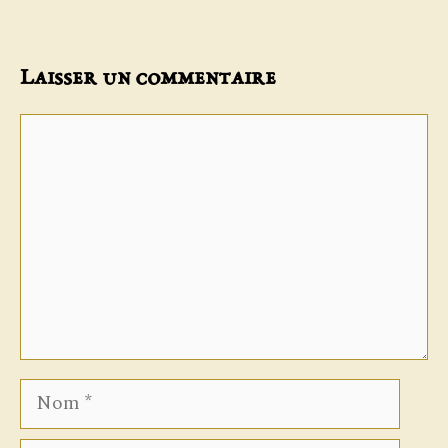
Laisser un commentaire
Commentaire
Nom