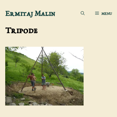
Aller
Ermitaj Malin
MENU
au
contenu
Tripode