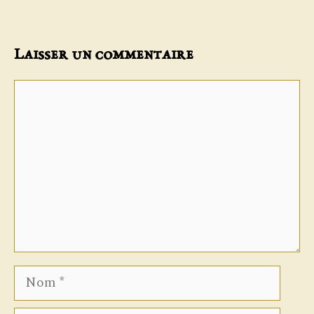
Laisser un commentaire
Commentaire
Nom