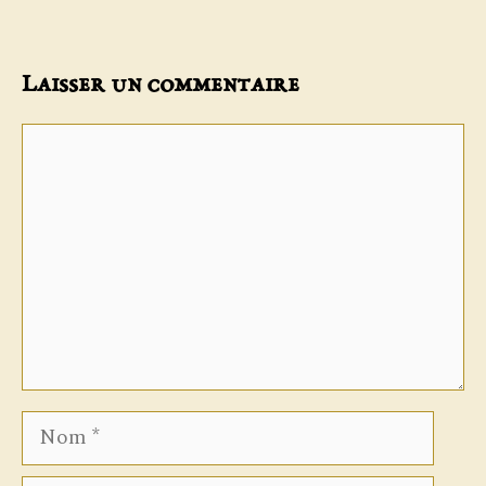
Laisser un commentaire
Commentaire
Nom