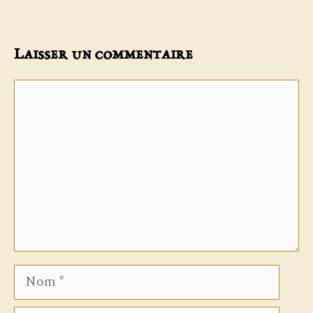
Laisser un commentaire
Commentaire
Nom