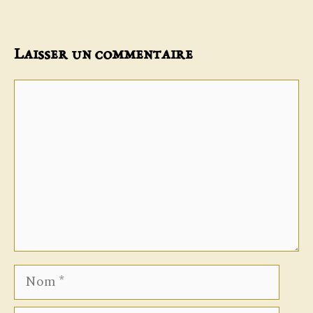
Laisser un commentaire
Commentaire
Nom