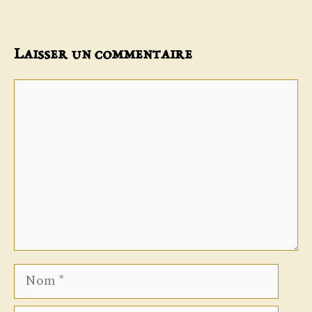
Laisser un commentaire
Commentaire
Nom