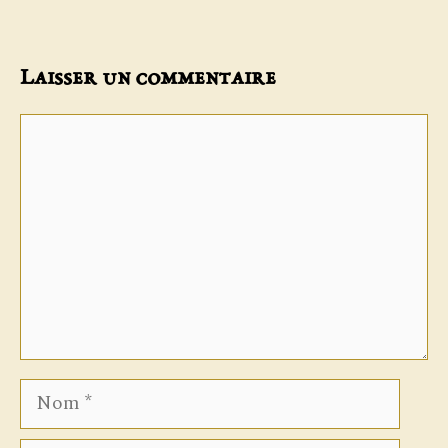
Laisser un commentaire
Commentaire
Nom