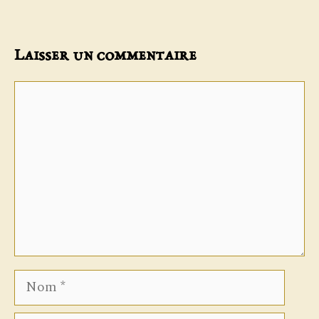
Laisser un commentaire
Commentaire
Nom