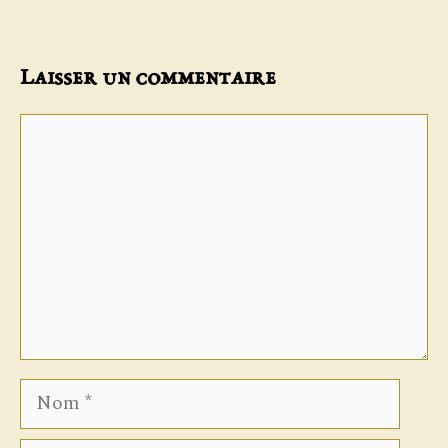
Laisser un commentaire
Commentaire
Nom