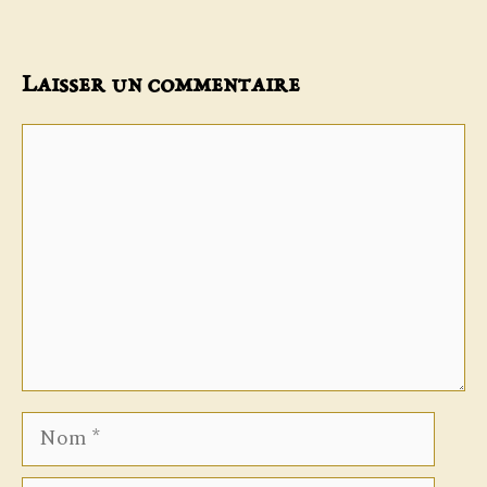
Laisser un commentaire
Commentaire
Nom