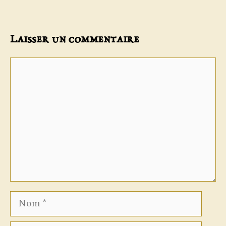
Laisser un commentaire
Commentaire
Nom