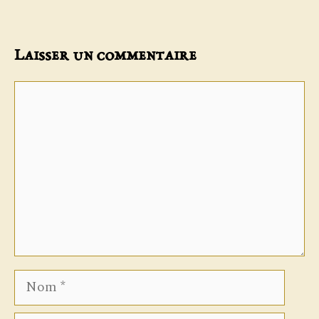
Laisser un commentaire
Commentaire
Nom