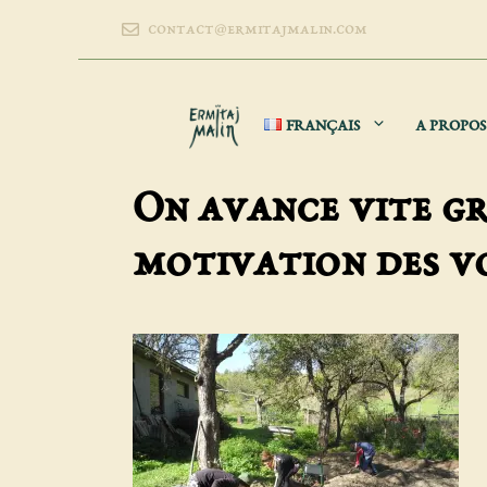
Aller
contact@ermitajmalin.com
au
contenu
FRANÇAIS
A PROPOS
On avance vite gr
motivation des v