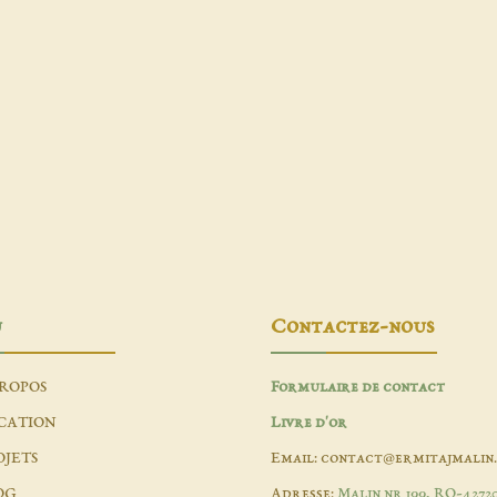
u
Contactez-nous
PROPOS
Formulaire de contact
CATION
Livre d'or
OJETS
Email: contact@ermitajmalin
OG
Adresse:
Malin nr 199, RO-4272