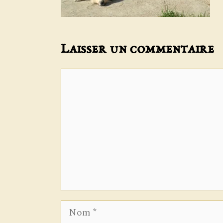
Laisser un commentaire
Commentaire
Nom