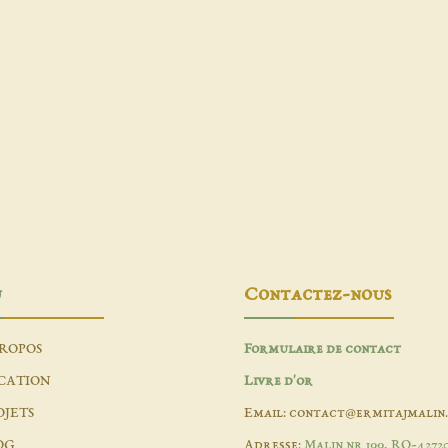
u
Contactez-nous
PROPOS
Formulaire de contact
CATION
Livre d'or
OJETS
Email: contact@ermitajmalin
OG
Adresse:
Malin nr 199, RO-4272