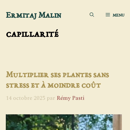
Aller
Ermitaj Malin
MENU
au
contenu
capillarité
Multiplier ses plantes sans
stress et à moindre coût
14 octobre 2025
par
Rémy Pasti