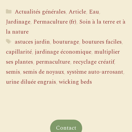
Catégories
Actualités générales
,
Article
,
Eau
,
Jardinage
,
Permaculture (fr)
,
Soin à la terre et à
la nature
Étiquettes
astuces jardin
,
bouturage
,
boutures faciles
,
capillarité
,
jardinage économique
,
multiplier
ses plantes
,
permaculture
,
recyclage créatif
,
semis
,
semis de noyaux
,
système auto-arrosant
,
urine diluée engrais
,
wicking beds
Contact