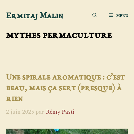
Aller
Ermitaj Malin
MENU
au
contenu
mythes permaculture
Une spirale aromatique : c’est
beau, mais ça sert (presque) à
rien
2 juin 2025
par
Rémy Pasti