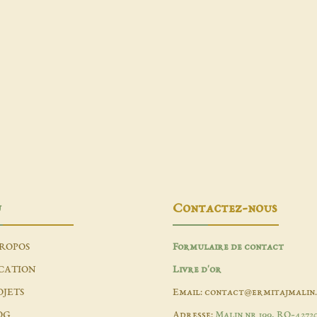
u
Contactez-nous
PROPOS
Formulaire de contact
CATION
Livre d'or
OJETS
Email: contact@ermitajmalin
OG
Adresse:
Malin nr 199, RO-4272