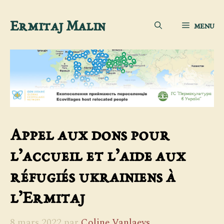
Aller
Ermitaj Malin
MENU
au
contenu
Appel aux dons pour
l’accueil et l’aide aux
réfugiés ukrainiens à
l’Ermitaj
8 mars 2022
par
Coline Vanlaeys